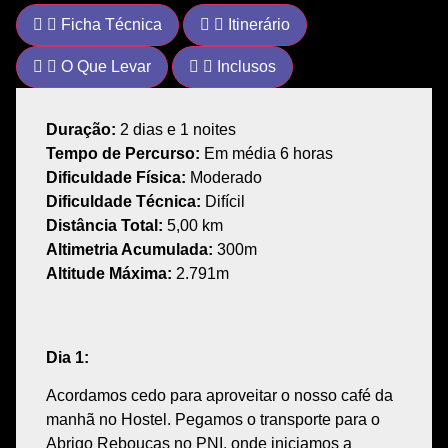
Ficha Técnica
Itinerário
O Que Levar
Inclusos
Duração:
2 dias
e 1 noites
Tempo de Percurso:
Em média 6 horas
Dificuldade Física:
Moderado
Dificuldade Técnica:
Difícil
Distância Total:
5,00 km
Altimetria Acumulada:
300m
Altitude Máxima:
2.791m
Dia 1:
Acordamos cedo para aproveitar o nosso
café da
manhã no Hostel
. Pegamos o transporte para o
Abrigo Rebouças
no PNI, onde
iniciamos
a