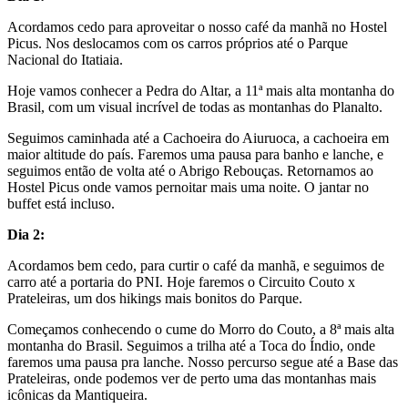
Acordamos cedo para aproveitar o nosso café da manhã no
Hostel
Picus.
Nos deslocamos com os carros próprios até o
Parque
Nacional do Itatiaia.
Hoje vamos conhecer a
Pedra do Altar
, a 11ª mais alta montanha do
Brasil, com um visual incrível de todas as montanhas do Planalto.
Seguimos caminhada até a
Cachoeira do Aiuruoca
, a cachoeira em
maior altitude do país. Faremos uma pausa para banho e lanche, e
seguimos então de volta até o
Abrigo Rebouças
. Retornamos ao
Hostel Picus
onde vamos pernoitar mais uma noite. O
jantar no
buffet está incluso.
Dia 2:
Acordamos bem cedo, para curtir o café da manhã, e seguimos de
carro até a portaria do PNI. Hoje faremos o
Circuito Couto x
Prateleiras
, um dos hikings mais bonitos do Parque.
Começamos conhecendo o cume do
Morro do Couto
, a 8ª mais alta
montanha do Brasil. Seguimos a trilha até a
Toca do Índio
, onde
faremos uma pausa pra lanche. Nosso percurso segue até a
Base das
Prateleiras
, onde podemos ver de perto uma das montanhas mais
icônicas da Mantiqueira.