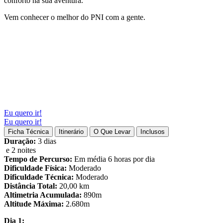
conforto na sua aventura.
Vem conhecer o melhor do PNI com a gente.
Eu quero ir!
Eu quero ir!
Ficha Técnica
Itinerário
O Que Levar
Inclusos
Duração:
3 dias
e 2 noites
Tempo de Percurso:
Em média 6 horas por dia
Dificuldade Física:
Moderado
Dificuldade Técnica:
Moderado
Distância Total:
20,00 km
Altimetria Acumulada:
890m
Altitude Máxima:
2.680m
Dia 1: