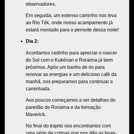
observadores.
Em seguida, um
extenso caminho
nos leva
ao
Rio Ték
, onde nosso
acampamento
já
estará
montado
para o pernoite dessa noite!
Dia 2:
Acordamos cedinho
para apreciar o
nascer
do Sol
com o
Kukénan e Roraima
já bem
próximos.
Após um
banho de rio
para
renovar as
energias
e um
delicioso café da
manhã
, nos preparamos para
continuar a
caminhada
.
Aos poucos começamos a ver
detalhes
do
paredão de Roraima
e da
formação
Maverick
.
No
final
do
trajeto
nos encontramos com
uma série de
colinas
que nos dão as
boas-