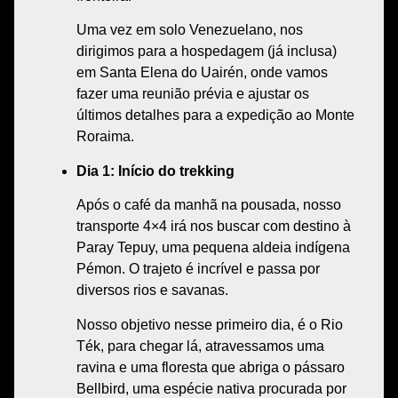
Uma vez em
solo Venezuelano
, nos
dirigimos para a
hospedagem
(já inclusa)
em
Santa Elena do Uairén
, onde vamos
fazer uma
reunião prévia
e
ajustar
os
últimos
detalhes
para a
expedição
ao
Monte
Roraima
.
Dia 1: Início do trekking
Após o
café da manhã
na pousada, nosso
transporte 4×4
irá nos buscar com
destino
à
Paray Tepuy,
uma pequena
aldeia indígena
Pémon
. O
trajeto
é incrível e passa por
diversos
rios
e
savanas
.
Nosso
objetivo
nesse
primeiro dia
, é o
Rio
Ték
, para chegar lá,
atravessamos
uma
ravina
e uma
floresta
que
abriga
o
pássaro
Bellbird
, uma
espécie nativa
procurada por