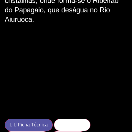
cristalinas, onde forma-se o Ribeirão
do Papagaio, que deságua no Rio
Aiuruoca.
Ficha Técnica
Itinerário